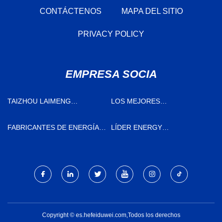
CONTÁCTENOS
MAPA DEL SITIO
PRIVACY POLICY
EMPRESA SOCIA
TAIZHOU LAIMENG
LOS MEJORES
CONTROL DE FLUIDOS CO.,
CALENTADORES
LTD.
INDUSTRIALES, ELEMENTOS
FABRICANTES DE ENERGÍA
LÍDER ENERGY
DE CALEFACCIÓN,
RENOVABLE
TECHNOLOGY
CALENTADORES DE
(ZHENGZHOU) CO., LTD.
CARTUCHO, CALENTADORES
DE GOMA DE SILICONA,
FABRICANTES DE
TERMOSTATOS Y
TEMPORIZADORES DE
CHINA, PROVEEDORES,
Copyright © es.hefeiduwei.com,Todos los derechos