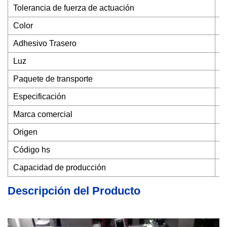
Tolerancia de fuerza de actuación
>
Color
S
Adhesivo Trasero
3
Luz
L
Paquete de transporte
P
Especificación
e
Marca comercial
S
Origen
D
Código hs
8
Capacidad de producción
2
Descripción del Producto