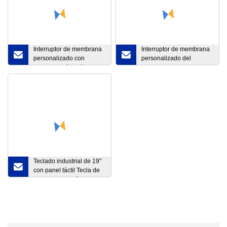
Interruptor de membrana
Interruptor de membrana
personalizado con
personalizado del
superposición gráfica de
fabricante, teclado de
serigrafía y circuito
membrana, teclado de
flexible
membrana con
revestimiento de
policarbonato adhesivo
con superposición gráfica
Teclado industrial de 19"
con panel táctil Tecla de
bloqueo automático IP65
Teclados de membrana
industriales a prueba de
agua y polvo