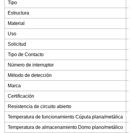
Tipo
F
Estructura
T
Material
M
Uso
I
Solicitud
E
Tipo de Contacto
C
Número de interruptor
I
Método de detección
T
Marca
fu
Certificación
I
Resistencia de circuito abierto
1
Temperatura de funcionamiento Cúpula plana/metálica
-
Temperatura de almacenamiento Domo plano/metálico
-