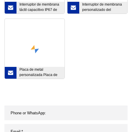
Interruptor de membrana
Interruptor de membrana
táctil capacitivo IP67 de
personalizado del
nueva moda
fabricante, teclado de
personalizado en China
membrana, teclado de
membrana con
revestimiento de
policarbonato adhesivo
con superposición gráfica
Placa de metal
personalizada Placa de
metal Etiqueta de metal y
todo tipo de etiquetas de
metal Placa de
identificación del logotipo